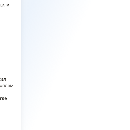
дели 
жал
воплем
 где