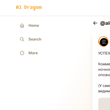
@al
Home
Back
Search
More
УСПЕХ
Комме
ночно
опозна
(У сам
видимо, 