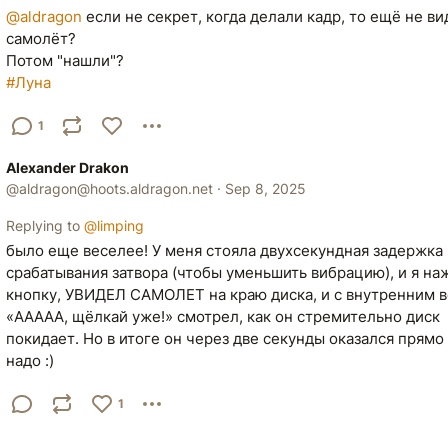
@
aldragon
 если не секрет, когда делали кадр, то ещё не ви
самолёт?
Потом "нашли"?
#
Луна
1
Alexander Drakon
@
aldragon@hoots.aldragon.net
·
Sep 8, 2025
Replying to
@
limping
было еще веселее! У меня стояла двухсекундная задержка
срабатывания затвора (чтобы уменьшить вибрацию), и я на
кнопку, УВИДЕЛ САМОЛЕТ на краю диска, и с внутренним 
«ААААА, щёлкай уже!» смотрел, как он стремительно диск
покидает. Но в итоге он через две секунды оказался прямо
надо :)
1