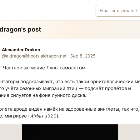
dragon's post
Alexander Drakon
@
aldragon@hoots.aldragon.net
·
Sep 8, 2025
! Частное затмение Луны самолетом.
нтаторы подсказывают, что есть такой орнитологический м
го учёта сезонных миграций птиц — подсчёт пролётов и
ние силуэтов на фоне лунного диска.
олета вроде виден намёк на здоровенные винглеты, так что,
мигрирует 𝐴𝑖𝑟𝑏𝑢𝑠 𝑎𝟹𝟸𝟶).