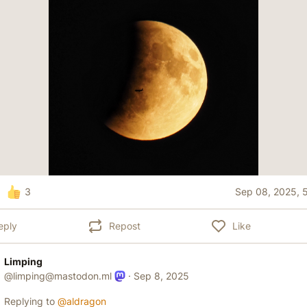
3
Sep 08, 2025, 
eply
Repost
Like
Limping
@
limping@mastodon.ml
·
Sep 8, 2025
Replying to
@
aldragon